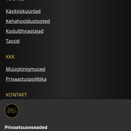
Käsitööküünlad
Kehahooldustooted
Kodulõhnastajad
Tassid
KKK
Müügitinigmused
Privaastuspoliitika
KONTAKT
+372 5695 2542
kalyna.ilu@gmail.com