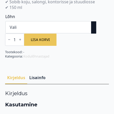
✔ Sobib koju, salongi, kontorisse ja stuudiosse
✔ 150 ml
Lõhn
Ruumisprey
kogus
LISA KORVI
Tootekood:
-
Kategooria:
Kodulõhnastajad
Kirjeldus
Lisainfo
Kirjeldus
Kasutamine