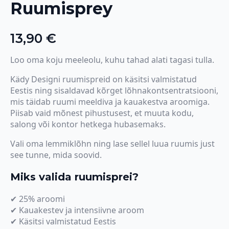
Ruumisprey
13,90
€
Loo oma koju meeleolu, kuhu tahad alati tagasi tulla.
Kädy Designi ruumispreid on käsitsi valmistatud
Eestis ning sisaldavad kõrget lõhnakontsentratsiooni,
mis täidab ruumi meeldiva ja kauakestva aroomiga.
Piisab vaid mõnest pihustusest, et muuta kodu,
salong või kontor hetkega hubasemaks.
Vali oma lemmiklõhn ning lase sellel luua ruumis just
see tunne, mida soovid.
Miks valida ruumisprei?
✔ 25% aroomi
✔ Kauakestev ja intensiivne aroom
✔ Käsitsi valmistatud Eestis