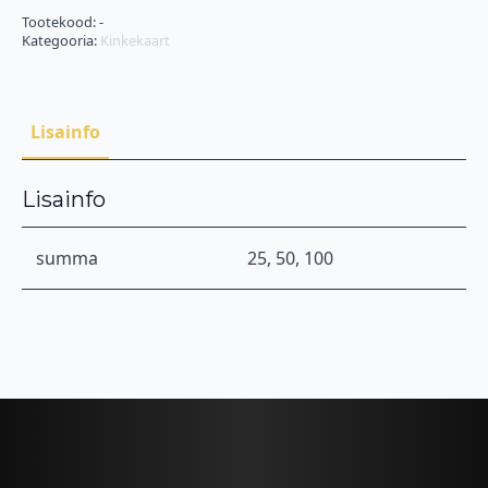
igaks
tähtpäevaks
Tootekood:
-
kogus
Kategooria:
Kinkekaart
Lisainfo
Lisainfo
summa
25, 50, 100