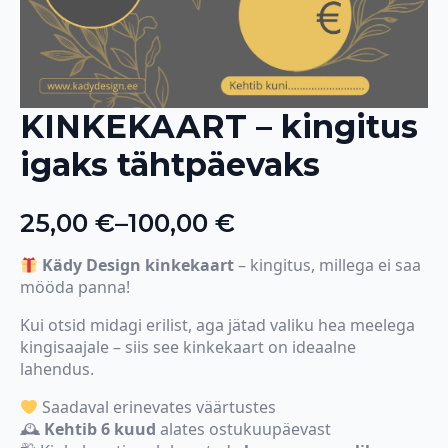
KINKEKAART – kingitus
igaks tähtpäevaks
25,00
€
–
100,00
€
Price
range:
Kädy Design kinkekaart
– kingitus, millega ei saa
mööda panna!
25,00 €
through
Kui otsid midagi erilist, aga jätad valiku hea meelega
kingisaajale – siis see kinkekaart on ideaalne
100,00 €
lahendus.
Saadaval erinevates väärtustes
🕰
Kehtib 6 kuud
alates ostukuupäevast