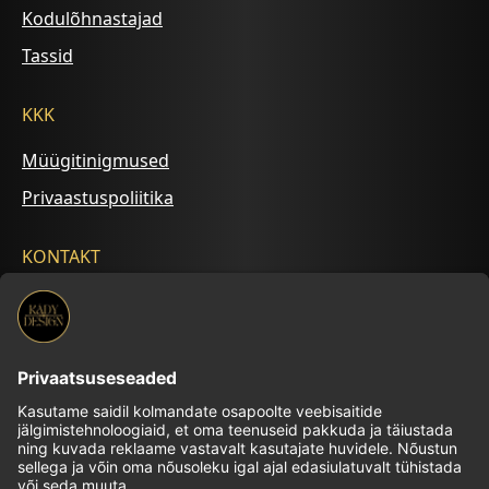
Kodulõhnastajad
Tassid
KKK
Müügitinigmused
Privaastuspoliitika
KONTAKT
+372 5695 2542
kalyna.ilu@gmail.com
KÄLYNA ILU OÜ
Munga 2 ärimaja Kädy stuudio, Pärnu