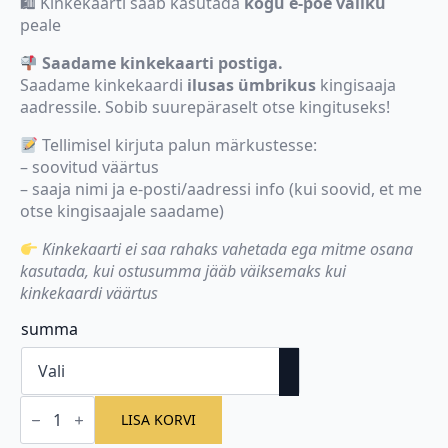
🛍 Kinkekaarti saab kasutada
kogu e-poe valiku
peale
Saadame kinkekaarti postiga.
Saadame kinkekaardi
ilusas ümbrikus
kingisaaja
aadressile. Sobib suurepäraselt otse kingituseks!
Tellimisel kirjuta palun märkustesse:
– soovitud väärtus
– saaja nimi ja e-posti/aadressi info (kui soovid, et me
otse kingisaajale saadame)
Kinkekaarti ei saa rahaks vahetada ega mitme osana
kasutada, kui ostusumma jääb väiksemaks kui
kinkekaardi väärtus
summa
KINKEKAART
-
LISA KORVI
kingitus