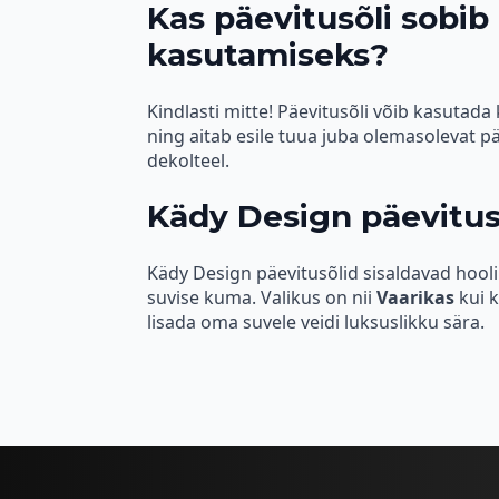
Kas päevitusõli sobib
kasutamiseks?
Kindlasti mitte! Päevitusõli võib kasutad
ning aitab esile tuua juba olemasolevat päe
dekolteel.
Kädy Design päevitus
Kädy Design päevitusõlid sisaldavad hooli
suvise kuma. Valikus on nii
Vaarikas
kui 
lisada oma suvele veidi luksuslikku sära.