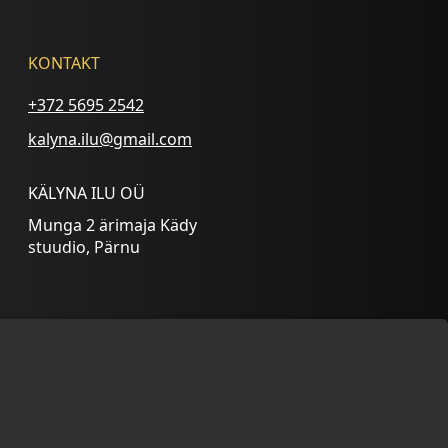
KONTAKT
+372 5695 2542
kalyna.ilu@gmail.com
KÄLYNA ILU OÜ
Munga 2 ärimaja Kädy
stuudio, Pärnu