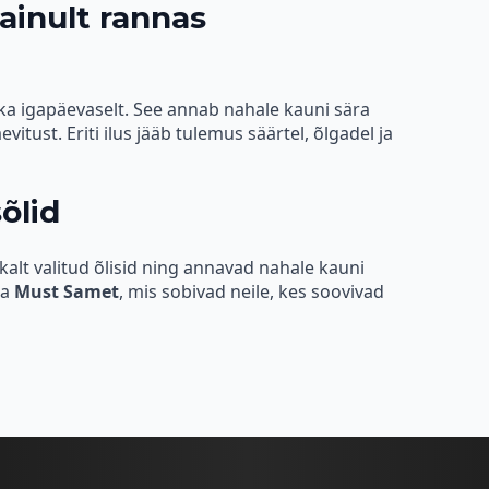
 ainult rannas
a ka igapäevaselt. See annab nahale kauni sära
vitust. Eriti ilus jääb tulemus säärtel, õlgadel ja
õlid
kalt valitud õlisid ning annavad nahale kauni
ka
Must Samet
, mis sobivad neile, kes soovivad