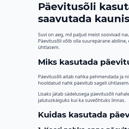
Päevitusõli kasu
saavutada kaunis
Suvi on aeg, mil paljud meist soovivad nau
Päevitusõli võib olla suurepärane abiline,
ühtlasem.
Miks kasutada päevit
Päevitusõli aitab nahka pehmendada ja ni
hooldatud nahk päevitub sageli ühtlasem
Lisaks jätab sädelusega päevitusõli nahale
jalutuskäiguks kui ka suveõhtuks linnas.
Kuidas kasutada päevi