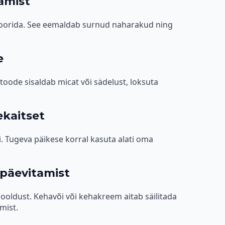
amist
koorida. See eemaldab surnud naharakud ning
e
 toode sisaldab micat või sädelust, loksuta
ekaitset
. Tugeva päikese korral kasuta alati oma
 päevitamist
hooldust. Kehavõi või kehakreem aitab säilitada
mist.