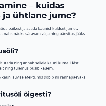
tamine – kuidas
 ja ühtlane jume?
tida päikest ja saada kaunist kuldset jumet.
 et nahk näeks säravam välja ning päevitus jääks
usõli?
isutada ning annab sellele kauni kuma. Hästi
alt ning tulemus püsib kauem.
 kauni suvise efekti, mis sobib nii rannapäevaks,
tusõli õigesti?