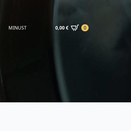
MINUST
0,00
€
0