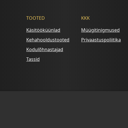
TOOTED
KKK
Käsitööküünlad
Müügitinigmused
Kehahooldustooted
Privaastuspoliitika
Kodulõhnastajad
Tassid
© 2025 Kady Design. Kõik õigused kaitstud.