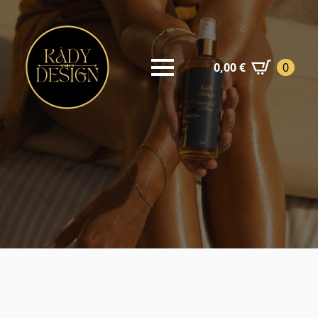
0,00
€
0