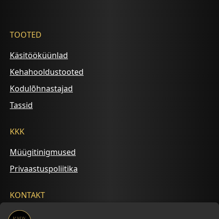
TOOTED
Käsitööküünlad
Kehahooldustooted
Kodulõhnastajad
Tassid
KKK
Müügitinigmused
Privaastuspoliitika
KONTAKT
+372 5695 2542