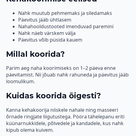
Nahk muutub pehmemaks ja siledamaks
Päevitus jääb ühtlasem
Nahahooldustooted imenduvad paremini
Nahk näeb värskem välja
Päevitus võib püsida kauem
Millal koorida?
Parim aeg naha koorimiseks on 1–2 päeva enne
päevitamist. Nii jõuab nahk rahuneda ja päevitus jääb
loomulikum.
Kuidas koorida õigesti?
Kanna kehakoorija niiskele nahale ning masseeri
õrnade ringjate liigutustega. Pööra tähelepanu eriti
küünarnukkidele, põlvedele ja kandadele, kus nahk
kipub olema kuivem.