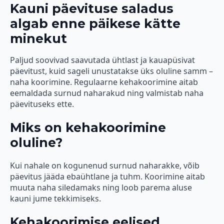
Kauni päevituse saladus
algab enne päikese kätte
minekut
Paljud soovivad saavutada ühtlast ja kauapüsivat
päevitust, kuid sageli unustatakse üks oluline samm –
naha koorimine. Regulaarne kehakoorimine aitab
eemaldada surnud naharakud ning valmistab naha
päevituseks ette.
Miks on kehakoorimine
oluline?
Kui nahale on kogunenud surnud naharakke, võib
päevitus jääda ebaühtlane ja tuhm. Koorimine aitab
muuta naha siledamaks ning loob parema aluse
kauni jume tekkimiseks.
Kehakoorimise eelised